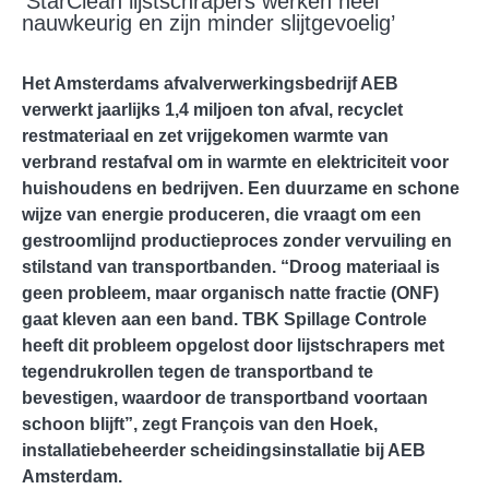
‘StarClean lijstschrapers werken heel
nauwkeurig en zijn minder slijtgevoelig’
Het Amsterdams afvalverwerkingsbedrijf AEB
verwerkt jaarlijks 1,4 miljoen ton afval, recyclet
restmateriaal en zet vrijgekomen warmte van
verbrand restafval om in warmte en elektriciteit voor
huishoudens en bedrijven. Een duurzame en schone
wijze van energie produceren, die vraagt om een
gestroomlijnd productieproces zonder vervuiling en
stilstand van transportbanden. “Droog materiaal is
geen probleem, maar organisch natte fractie (ONF)
gaat kleven aan een band. TBK Spillage Controle
heeft dit probleem opgelost door lijstschrapers met
tegendrukrollen tegen de transportband te
bevestigen, waardoor de transportband voortaan
schoon blijft”, zegt François van den Hoek,
installatiebeheerder scheidingsinstallatie bij AEB
Amsterdam.