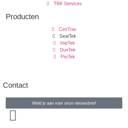
TBK Services
Producten
CenTrax
SealTek
ImpTek
DusTek
ProTek
Contact
Meld je aan voor onze nieuwsbrief