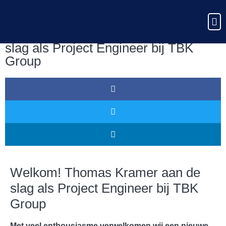
Welkom! Thomas Kramer aan de
Wer
slag als Project Engineer bij TBK
Group
Welkom! Thomas Kramer aan de
slag als Project Engineer bij TBK
Group
Met veel enthousiasme verwelkomen wij een nieuwe